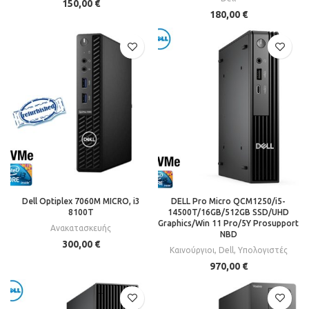
150,00
€
180,00
€
Dell Optiplex 7060M MICRO, i3
DELL Pro Micro QCM1250/i5-
8100T
14500T/16GB/512GB SSD/UHD
Graphics/Win 11 Pro/5Y Prosupport
Ανακατασκευής
NBD
300,00
€
Καινούργιοι
,
Dell
,
Υπολογιστές
970,00
€