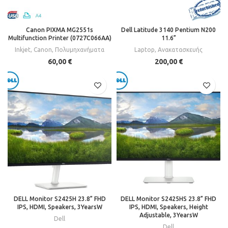
Canon PIXMA MG2551s
Dell Latitude 3140 Pentium N200
Multifunction Printer (0727C066AA)
11.6”
Inkjet
,
Canon
,
Πολυμηχανήματα
Laptop
,
Ανακατασκευής
60,00
€
200,00
€
DELL Monitor S2425H 23.8” FHD
DELL Monitor S2425HS 23.8” FHD
IPS, HDMI, Speakers, 3YearsW
IPS, HDMI, Speakers, Height
Adjustable, 3YearsW
Dell
Dell